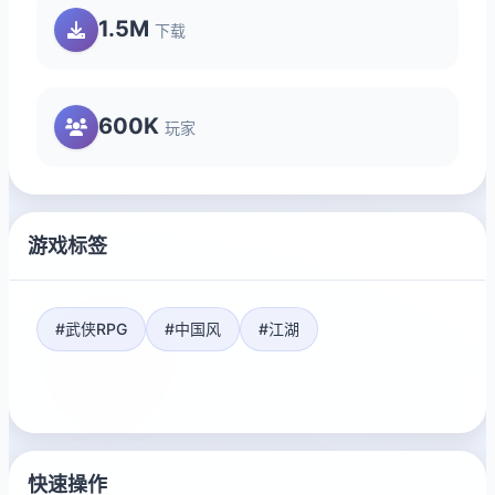
1.5M
下载
600K
玩家
游戏标签
#武侠RPG
#中国风
#江湖
快速操作